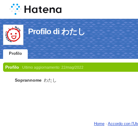
Profilo di わたし
Profilo
Profilo
Ultimo aggiornamento:
22/mag/2022
Soprannome
わたし
Home
-
Accordo con l'Ut