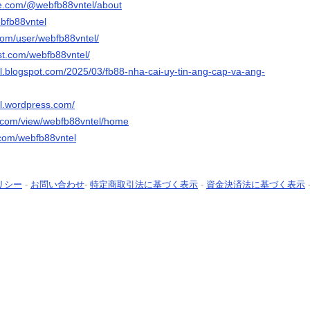
be.com/@webfb88vntel/about
ebfb88vntel
com/user/webfb88vntel/
st.com/webfb88vntel/
el.blogspot.com/2025/03/fb88-nha-cai-uy-tin-ang-cap-va-ang-
el.wordpress.com/
le.com/view/webfb88vntel/home
.com/webfb88vntel
リシー
-
お問い合わせ
-
特定商取引法に基づく表示
-
資金決済法に基づく表示