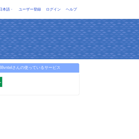
日本語
ユーザー登録
ログイン
ヘルプ
fb88vntelさんの使っているサービス