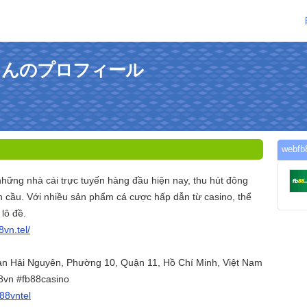
telさんのプロフィール
web
những nhà cái trực tuyến hàng đầu hiện nay, thu hút đông
n cầu. Với nhiều sản phẩm cá cược hấp dẫn từ casino, thể
lô đề.
8vn.tel/
Hàn Hải Nguyên, Phường 10, Quận 11, Hồ Chí Minh, Việt Nam
8vn #fb88casino
88vntel