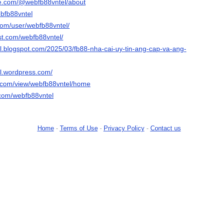
be.com/@webfb88vntel/about
ebfb88vntel
com/user/webfb88vntel/
st.com/webfb88vntel/
el.blogspot.com/2025/03/fb88-nha-cai-uy-tin-ang-cap-va-ang-
el.wordpress.com/
le.com/view/webfb88vntel/home
.com/webfb88vntel
Home
-
Terms of Use
-
Privacy Policy
-
Contact us