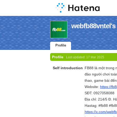
webfb88vntel's 
Profile
Profile
Last updated:
17 Mar 2025
Self introduction
FB88 là một trong 
đảo người chơi toà
thao, game bài đến 
Website:
https://fb8
SĐT: 0927058088
Địa chỉ: 214/5 Đ. 
Hastag: #fb88 #fb8
https://x.com/webfb