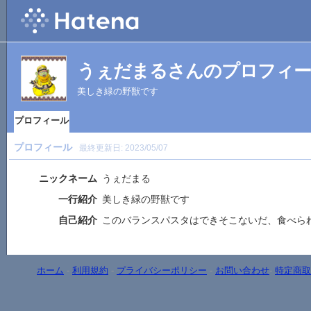
うぇだまるさんのプロフィ
美しき緑の野獣です
プロフィール
プロフィール
最終更新日:
2023/05/07
ニックネーム
うぇだまる
一行紹介
美しき緑の野獣です
自己紹介
このバランスパスタはできそこないだ、食べら
ホーム
-
利用規約
-
プライバシーポリシー
-
お問い合わせ
-
特定商取