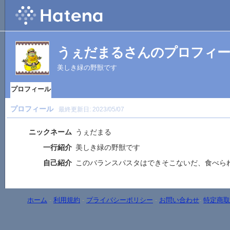
うぇだまるさんのプロフィ
美しき緑の野獣です
プロフィール
プロフィール
最終更新日:
2023/05/07
ニックネーム
うぇだまる
一行紹介
美しき緑の野獣です
自己紹介
このバランスパスタはできそこないだ、食べら
ホーム
-
利用規約
-
プライバシーポリシー
-
お問い合わせ
-
特定商取