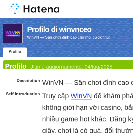
Profilo di winvnceo
WinVN — Sân chơi đỉnh cao cho mọi cược thủ!
Profilo
Profilo
Ultimo aggiornamento:
04/lug/2025
Description
WinVN — Sân chơi đỉnh cao c
Self introduction
Truy cập
WinVN
để khám phá t
không giới hạn với casino, bắn
nhiều game hot khác. Đăng ký
giây, chơi là có quà, đổi thưở