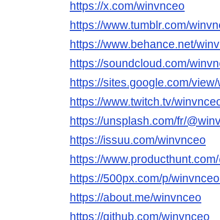
https://x.com/winvnceo
https://www.tumblr.com/winv
https://www.behance.net/win
https://soundcloud.com/winv
https://sites.google.com/view
https://www.twitch.tv/winvnce
https://unsplash.com/fr/@win
https://issuu.com/winvnceo
https://www.producthunt.co
https://500px.com/p/winvnce
https://about.me/winvnceo
https://github.com/winvnceo