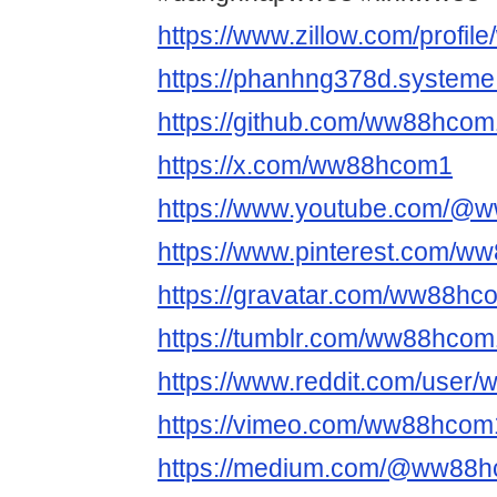
https://www.zillow.com/profi
https://phanhng378d.systeme.
https://github.com/ww88hcom
https://x.com/ww88hcom1
https://www.youtube.com/@
https://www.pinterest.com/w
https://gravatar.com/ww88hc
https://tumblr.com/ww88hcom
https://www.reddit.com/user
https://vimeo.com/ww88hcom
https://medium.com/@ww88h