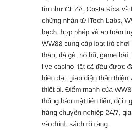
tín như CEZA, Costa Rica và 
chứng nhận từ iTech Labs, 
bạch, hợp pháp và an toàn tuy
WW88 cung cấp loạt trò chơi
thao, đá gà, nổ hũ, game bài,
live casino, tất cả đều được 
hiện đại, giao diện thân thiện
thiết bị. Điểm mạnh của WW
thống bảo mật tiên tiến, đội
hàng chuyên nghiệp 24/7, gi
và chính sách rõ ràng.