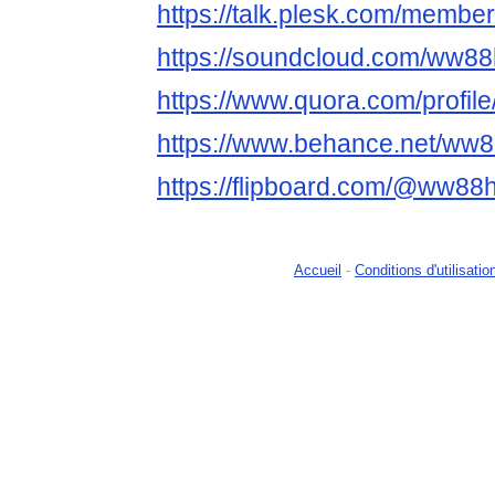
https://talk.plesk.com/mem
https://soundcloud.com/ww8
https://www.quora.com/profi
https://www.behance.net/ww
https://flipboard.com/@ww8
Accueil
-
Conditions d'utilisatio