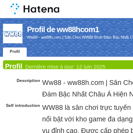
Profil de ww88hcom1
Ww88 - ww88h.com | Sân Chơi WW88 Đình Đám Bậc Nhất C
Profil
Profil
Dernière mise à jour:
12 juin 2025
Description
Ww88 - ww88h.com | Sân C
Đám Bậc Nhất Châu Á Hiện 
Self introduction
WW88 là sân chơi trực tuyến
nổi bật với kho game đa dạng
vụ đỉnh cao. Được cấp phép b