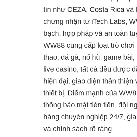
tín như CEZA, Costa Rica và 
chứng nhận từ iTech Labs, 
bạch, hợp pháp và an toàn tuy
WW88 cung cấp loạt trò chơi
thao, đá gà, nổ hũ, game bài,
live casino, tất cả đều được 
hiện đại, giao diện thân thiện
thiết bị. Điểm mạnh của WW
thống bảo mật tiên tiến, đội
hàng chuyên nghiệp 24/7, gi
và chính sách rõ ràng.