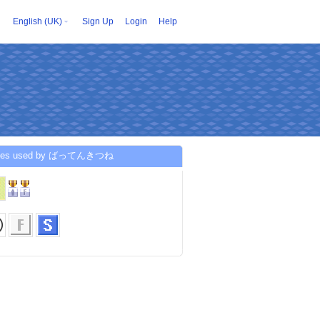
English (UK)
Sign Up
Login
Help
ices used by ばってんきつね