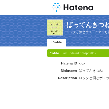
ばってんきつね's 
ロックと酒とポメラニアンあ
Profile
Profile
Last updated:
13 Apr 2019
Hatena ID
xfox
Nickname
ばってんきつね
Description
ロック
と酒と
ポメ