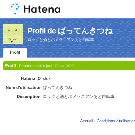
Profil de ばってんきつね
ロックと酒とポメラニアンあと自転車
Profil
Profil
Dernière mise à jour:
13 avr. 2019
Hatena ID
xfox
Nom d'utilisateur
ばってんきつね
Description
ロック
と酒と
ポメラニアン
あと
自転車
Accueil
-
Conditions d'utilisatio