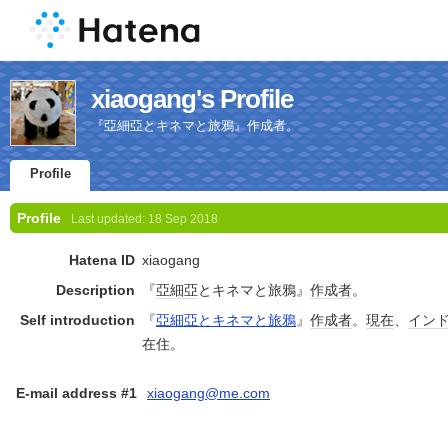
xiaogang's Profile
『亞細亞とキネマと旅鴉』作成者。
Profile
Profile
Last updated:
18 Sep 2018
Hatena ID
xiaogang
Description
『
亞細亞
とキネマと旅鴉』
作成者
。
Self introduction
『
亞細亞とキネマと旅鴉
』
作成者
。
現在
、
イン
在住。
E-mail address #1
xiaogang@me.com