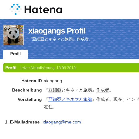
xiaogangs Profil
『亞細亞とキネマと旅鴉』作成者。
Profil
Profil
Letzte Aktualisierung:
18.09.2018
Hatena ID
xiaogang
Beschreibung
『
亞細亞
とキネマと旅鴉』
作成者
。
Vorstellung
『
亞細亞とキネマと旅鴉
』
作成者
。
現在
、
イン
在住。
1. E-Mailadresse
xiaogang@me.com