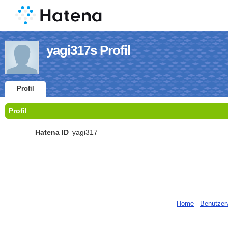
yagi317s Profil
Profil
Profil
Hatena ID
yagi317
Home
-
Benutzer