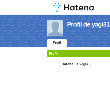
Profil de yagi3
Profil
Profil
Hatena ID
yagi317