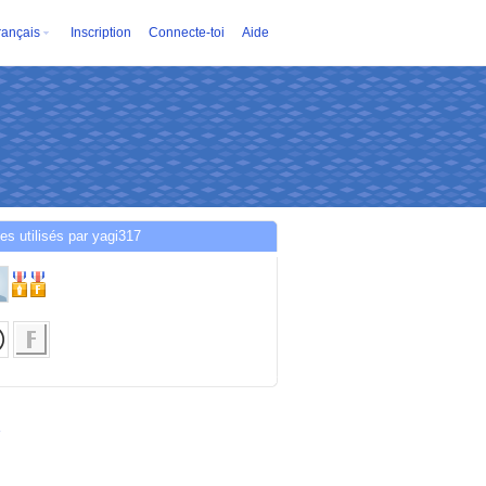
rançais
Inscription
Connecte-toi
Aide
es utilisés par yagi317