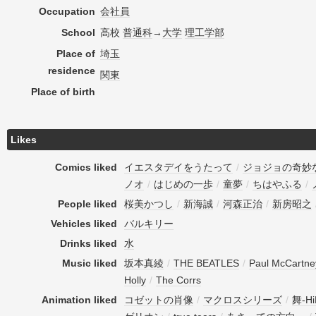
Occupation
会社員
School
高校
普通科
→
大学
理工学部
Place of
埼玉
residence
関東
Place of birth
Likes
Comics liked
イエスタデイをうたって
/
ジョジョの奇妙
ノオ
/
はじめの一歩
/
童夢
/
ちはやふる
/
People liked
桜美かつし
/
新海誠
/
河森正治
/
新房昭之
Vehicles liked
バルキリー
Drinks liked
水
Music liked
坂本真綾
/
THE BEATLES
/
Paul McCartne
Holly
/
The Corrs
Animation liked
コゼットの肖像
/
マクロスシリーズ
/
舞-H