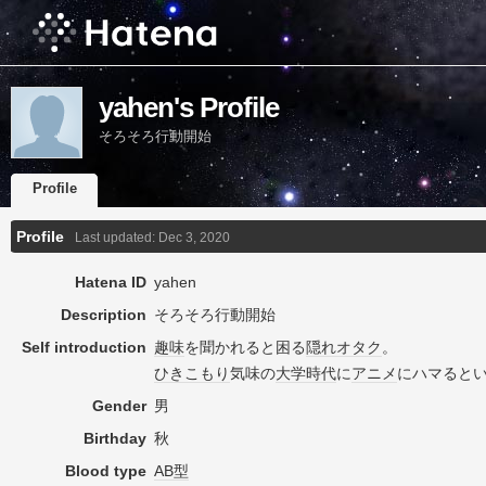
yahen's Profile
そろそろ行動開始
Profile
Profile
Last updated:
Dec 3, 2020
Hatena ID
yahen
Description
そろそろ行動開始
Self introduction
趣味
を聞かれると困る
隠れオタク
。
ひきこもり
気味の
大学時代
に
アニメ
にハマると
Gender
男
Birthday
秋
Blood type
AB型