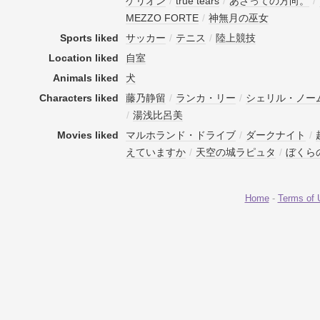
ゲリオン
/
true tears
/
あさっての方向。
/
MEZZO FORTE
/
神無月の巫女
Sports liked
サッカー
/
テニス
/
陸上競技
Location liked
自室
Animals liked
犬
Characters liked
藤乃静留
/
ランカ・リー
/
シェリル・ノー
/
湯浅比呂美
Movies liked
マルホランド・ドライブ
/
ダークナイト
/
えていますか
/
天空の城ラピュタ
/
ぼくら
Home
-
Terms of 