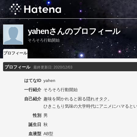
yahenさんのプロフィール
そろそろ行動開始
プロフィール
プロフィール
最終更新日:
2020/12/03
はてなID
yahen
一行紹介
そろそろ行動開始
自己紹介
趣味
を聞かれると困る
隠れオタク
。
ひきこもり
気味の
大学時代
に
アニメ
にハマると
性別
男
誕生日
秋
血液型
AB型