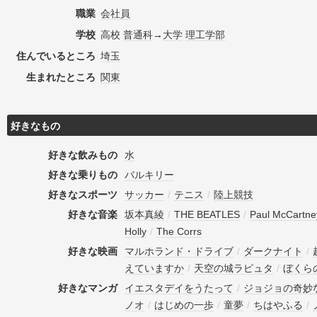
職業
会社員
学校
高校
普通科
→
大学
理工学部
住んでいるところ
埼玉
生まれたところ
関東
好きなもの
好きな飲みもの
水
好きな乗りもの
バルキリー
好きなスポーツ
サッカー
/
テニス
/
陸上競技
好きな音楽
坂本真綾
/
THE BEATLES
/
Paul McCartne
Holly
/
The Corrs
好きな映画
マルホランド・ドライブ
/
ダークナイト
/
えていますか
/
天空の城ラピュタ
/
ぼくら
好きなマンガ
イエスタデイをうたって
/
ジョジョの奇妙
ノオ
/
はじめの一歩
/
童夢
/
ちはやふる
/