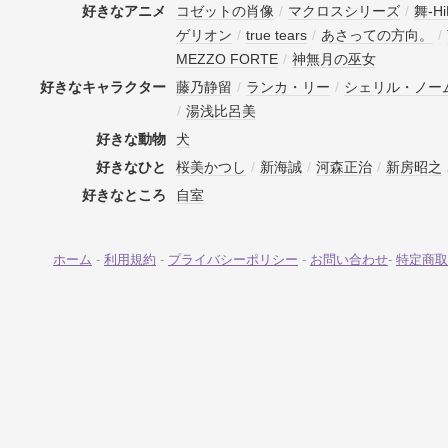
好きなアニメ
コゼットの肖像
/
マクロスシリーズ
/
舞-H
ゲリオン
/
true tears
/
あさっての方向。
/
MEZZO FORTE
/
神無月の巫女
好きなキャラクター
藤乃静留
/
ランカ・リー
/
シェリル・ノー
/
湯浅比呂美
好きな動物
犬
好きなひと
桜美かつし
/
新海誠
/
河森正治
/
新房昭之
好きなところ
自室
ホーム
-
利用規約
-
プライバシーポリシー
-
お問い合わせ
-
特定商取