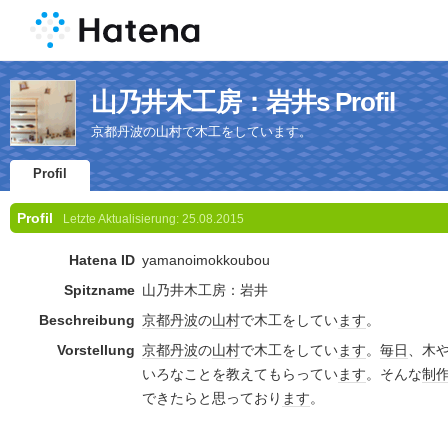
山乃井木工房：岩井s Profil
京都丹波の山村で木工をしています。
Profil
Profil
Letzte Aktualisierung:
25.08.2015
Hatena ID
yamanoimokkoubou
Spitzname
山乃井木工房：岩井
Beschreibung
京都
丹波
の
山村
で木工をしてい
ます
。
Vorstellung
京都
丹波
の
山村
で木工をしてい
ます
。
毎日
、木
いろなことを教えてもらってい
ます
。そんな
制
できたらと思っており
ます
。