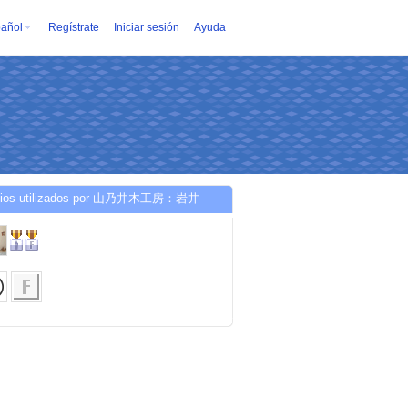
añol
Regístrate
Iniciar sesión
Ayuda
icios utilizados por 山乃井木工房：岩井