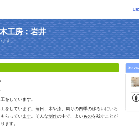
Esp
山乃井木工房：岩井
います。
Serv
u
井
木工をしてい
ます
。
木工をしてい
ます
。
毎日
、木や漆、周りの
四季
の移ろいにいろ
てもらってい
ます
。そんな
制作
の中で、よい
もの
を残すことが
おり
ます
。