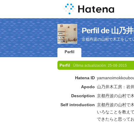
Perfil de 
京都丹波の山村で木工をして
Perfil
Perfil
Última actualización:
25-08-2015
Hatena ID
yamanoimokkoubo
Apodo
山乃井木工房：岩
Description
京都
丹波
の
山村
で
Self introduction
京都
丹波
の
山村
で
いろなことを教え
できたらと思って