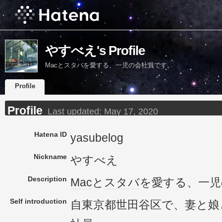
やすべえ's Profile
Macとスタバを愛する、一児の会社員です。
Profile
Profile
Last updated:
May 17, 2020
Hatena ID
yasubelog
Nickname
やすべえ
Description
Mac
と
スタバ
を愛する、一児
Self introduction
自東京都世田谷区で、妻と娘