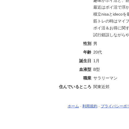
趣味がポイ活と、
最近はポイ活で浮
積立nisaとidec
筋トレの時はマイ
ポイ活＆お得に関
試行錯誤しながら
性別
男
年齢
20代
誕生日
1月
血液型
B型
職業
サラリーマン
住んでいるところ
関東近郊
ホーム
-
利用規約
-
プライバシーポ