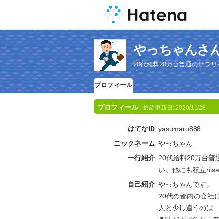
やっちゃんさ
20代給料20万台普通のサラ
す。
プロフィール
プロフィール
最終更新日:
2020/11/28
はてなID
yasumaru888
ニックネーム
やっちゃん
一行紹介
20代給料20万台
い。他にも積立nis
自己紹介
やっちゃんです。
20代の都内の会社
人と少し違うのは