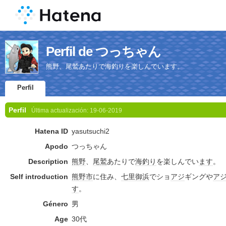
Perfil de つっちゃん
熊野、尾鷲あたりで海釣りを楽しんでいます。
Perfil
Perfil
Última actualización:
19-06-2019
Hatena ID
yasutsuchi2
Apodo
つっちゃん
Description
熊野
、
尾鷲
あたりで
海釣り
を楽しんでい
ます
。
Self introduction
熊野市
に住み、
七里御浜
でショ
アジ
ギングや
ア
す
。
Género
男
Age
30代