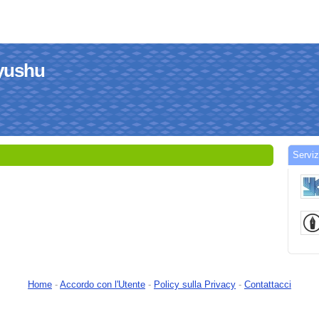
kyushu
Serviz
Home
-
Accordo con l'Utente
-
Policy sulla Privacy
-
Contattacci