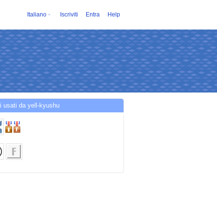
Italiano
Iscriviti
Entra
Help
i usati da yell-kyushu