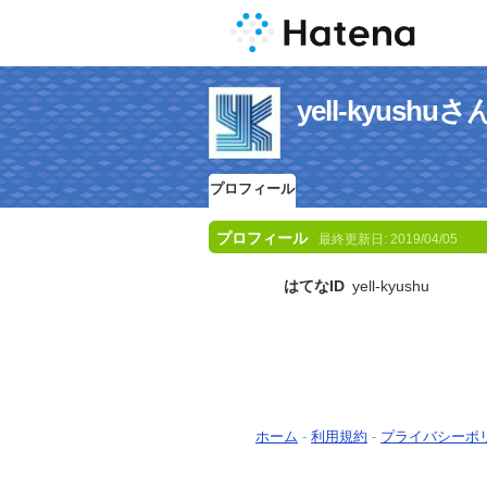
yell-kyus
プロフィール
プロフィール
最終更新日:
2019/04/05
はてなID
yell-kyushu
ホーム
-
利用規約
-
プライバシーポ