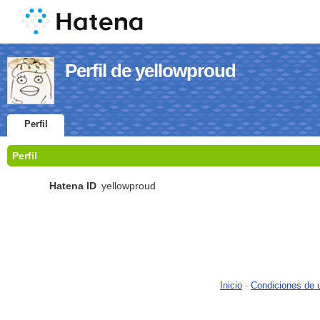
Perfil de yellowproud
Perfil
Perfil
Hatena ID
yellowproud
Inicio
-
Condiciones de 