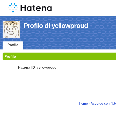
Profilo di yellowproud
Profilo
Profilo
Hatena ID
yellowproud
Home
-
Accordo con l'Ut