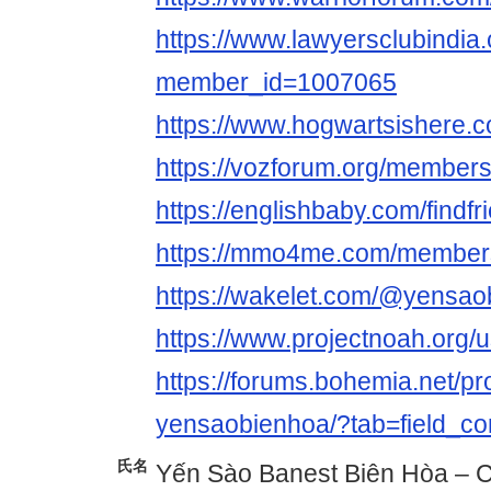
https://www.lawyersclubindia.
member_id=1007065
https://www.hogwartsishere.
https://vozforum.org/member
https://englishbaby.com/findfr
https://mmo4me.com/member
https://wakelet.com/@yensao
https://www.projectnoah.org
https://forums.bohemia.net/pr
yensaobienhoa/?tab=field_co
氏名
Yến Sào Banest Biên Hòa – 