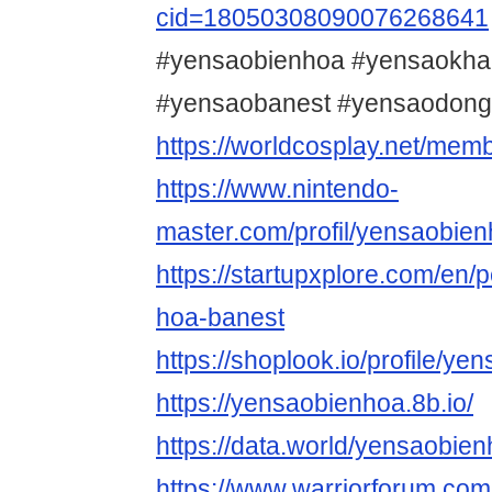
cid=18050308090076268641
#yensaobienhoa #yensaokh
#yensaobanest #yensaodong
https://worldcosplay.net/me
https://www.nintendo-
master.com/profil/yensaobie
https://startupxplore.com/en/
hoa-banest
https://shoplook.io/profile/y
https://yensaobienhoa.8b.io/
https://data.world/yensaobie
https://www.warriorforum.co