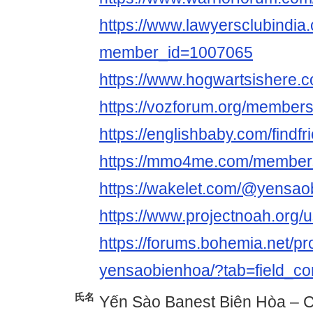
https://www.lawyersclubindia.
member_id=1007065
https://www.hogwartsishere.
https://vozforum.org/member
https://englishbaby.com/findfr
https://mmo4me.com/member
https://wakelet.com/@yensao
https://www.projectnoah.org
https://forums.bohemia.net/pr
yensaobienhoa/?tab=field_co
氏名
Yến Sào Banest Biên Hòa – 