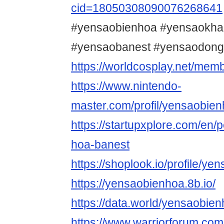
cid=18050308090076268641
#yensaobienhoa #yensaokh
#yensaobanest #yensaodong
https://worldcosplay.net/me
https://www.nintendo-
master.com/profil/yensaobie
https://startupxplore.com/en/
hoa-banest
https://shoplook.io/profile/y
https://yensaobienhoa.8b.io/
https://data.world/yensaobie
https://www.warriorforum.co