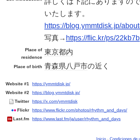
詳しくは下記にありますの
いたします。
https://blog.ymmtdisk.
写真→
https://flic.kr/ps/22kb7b
Place of
東京都内
residence
青森県
八戸市
の近く
Place of birth
Website #1
https://ymmtdisk.jp/
Website #2
https://blog.ymmtdisk.jp/
Twitter
https://x.com/ymmtdisk
Flickr
https://www.flickr.com/photos/rhythm_and_days/
Last.fm
https://www.last.fm/ja/user/rhythm_and_days
Inicio
-
Condiciones de 