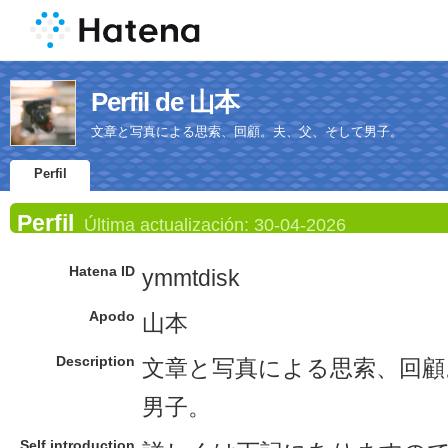
Perfil de 山本
文章と写真による思索、回顧。夫、父、そして男子。
Perfil
Perfil
Última actualización:
30-04-2026
Hatena ID
ymmtdisk
Apodo
山本
Description
文章と写真による思索、回顧
男子。
Self introduction