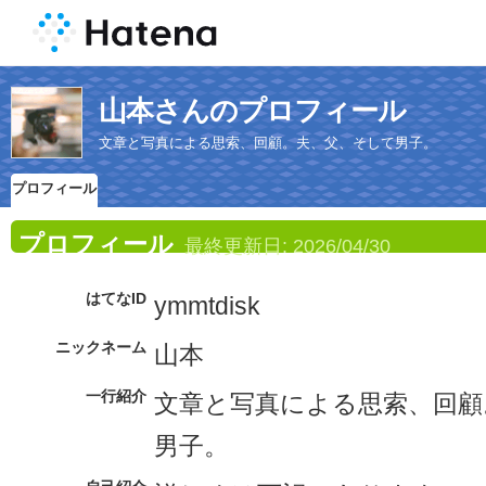
山本さんのプロフィール
文章と写真による思索、回顧。夫、父、そして男子。
プロフィール
プロフィール
最終更新日:
2026/04/30
はてなID
ymmtdisk
ニックネーム
山本
一行紹介
文章と写真による思索、回顧
男子。