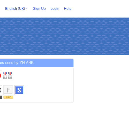
English (UK)
Sign Up
Login
Help
ces used by YN-ARK