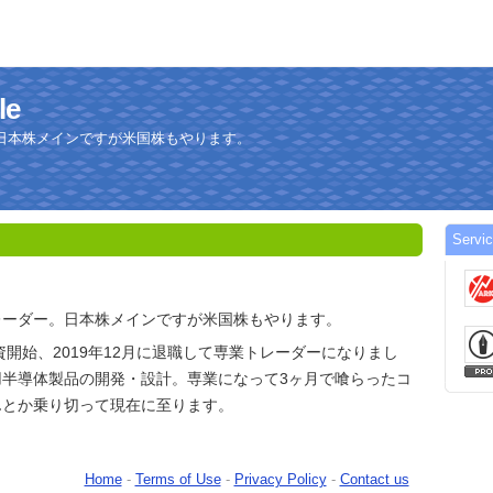
le
日本株メインですが米国株もやります。
Servi
レーダー。日本株メインですが米国株もやります。
投資開始、2019年12月に退職して専業トレーダーになりまし
用半導体製品の開発・設計。専業になって3ヶ月で喰らったコ
んとか乗り切って現在に至ります。
Home
-
Terms of Use
-
Privacy Policy
-
Contact us