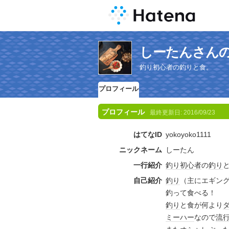
しーたんさん
釣り初心者の釣りと食。
プロフィール
プロフィール
最終更新日:
2016/09/23
はてなID
yokoyoko1111
ニックネーム
しーたん
一行紹介
釣り
初心者
の
釣り
自己紹介
釣り
（主にエギン
釣って食べる！
釣り
と食が何より
ミーハー
なので
流