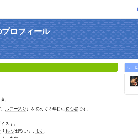
のプロフィール
しー
と食。
グ、
ルアー
釣り
）を初めて３年目の
初心者
です。
ダイス
キ。
行
り
もの
は気になり
ます
。