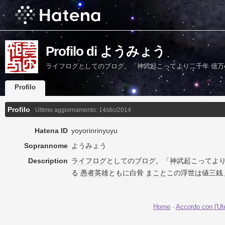
Profilo di ようみょう
ライフログとしてのブログ。「神武起こってより二千年 億万
Profilo
Profilo
Ultimo aggiornamento:
14/dic/2014
Hatena ID
yoyorinrinyuyu
Soprannome
ようみょう
Description
ライフログ
としての
ブログ
。「
神武
起こってより
る
愚者
英雄
ともに白骨
まこと
この浮世は値三銭
Home
-
Accordo con l'Ut