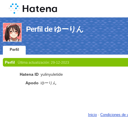
Perfil de ゆーりん
Perfil
Perfil
Última actualización:
29-12-2023
Hatena ID
yulinyuletide
Apodo
ゆーりん
Inicio
-
Condiciones de 