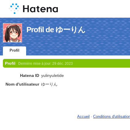
Profil de ゆーりん
Profil
Profil
Dernière mise à jour:
29 déc. 2023
Hatena ID
yulinyuletide
Nom d'utilisateur
ゆーりん
Accueil
-
Conditions d'utilisatio