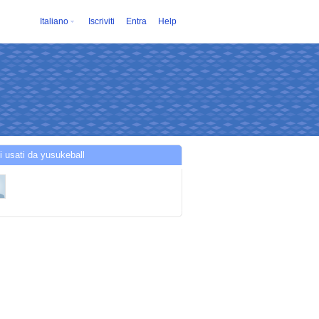
Italiano
Iscriviti
Entra
Help
i usati da yusukeball