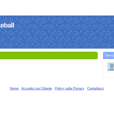
keball
Serviz
Home
-
Accordo con l'Utente
-
Policy sulla Privacy
-
Contattacci