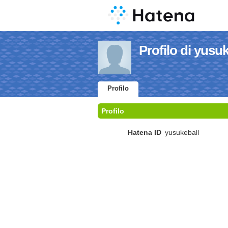
Profilo di yusu
Profilo
Profilo
Hatena ID
yusukeball