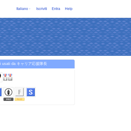
Italiano
Iscriviti
Entra
Help
izi usati da キャリア応援隊長