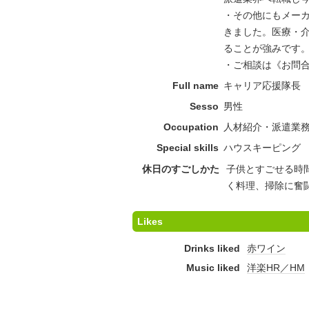
・その他にもメー
きました。医療・
ることが強みです
・ご相談は《お問
Full name
キャリア応援隊長
Sesso
男性
Occupation
人材紹介・派遣業
Special skills
ハウスキーピング
休日のすごしかた
子供とすごせる時
く料理、掃除に奮
Likes
Drinks liked
赤ワイン
Music liked
洋楽HR／HM