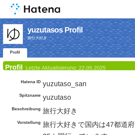
yuzutasos Profil
旅行大好き
Profil
Profil
Letzte Aktualisierung:
22.05.2025
Hatena ID
yuzutaso_san
Spitzname
yuzutaso
Beschreibung
旅行大好き
Vorstellung
旅行大好きで国内は47都道