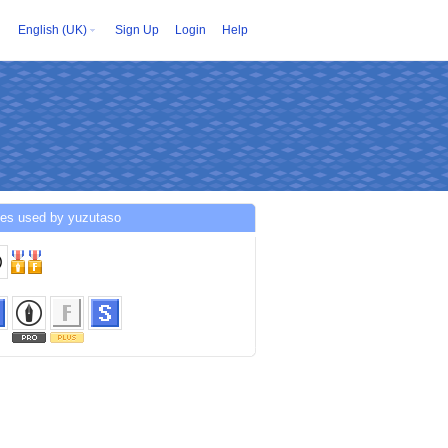
English (UK)
Sign Up
Login
Help
ces used by yuzutaso