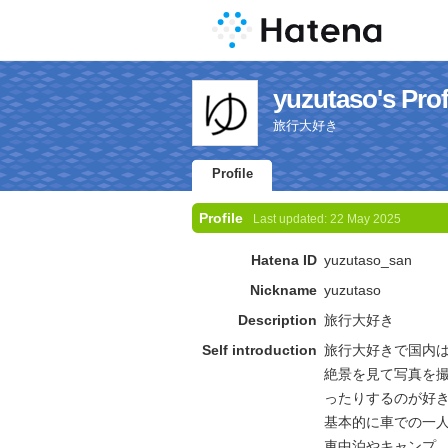
yuzutaso's Prof
旅行大好き
Profile
Profile
Last updated:
22 May 2025
Hatena ID
yuzutaso_san
Nickname
yuzutaso
Description
旅行大好き
Self introduction
旅行大好きで国内は
絶景を見て写真を
ったりするのが好
基本的に車での一
車中泊やキャンプ