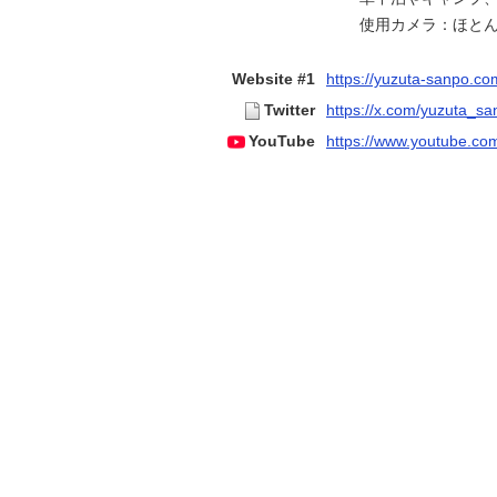
使用カメラ：ほとんどi
Website #1
https://yuzuta-sanpo.co
Twitter
https://x.com/yuzuta_sa
YouTube
https://www.youtube.c