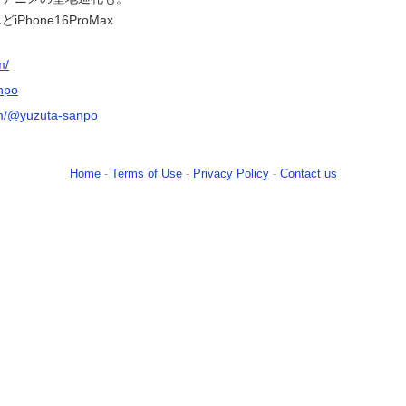
Phone16ProMax
m/
npo
om/@yuzuta-sanpo
Home
-
Terms of Use
-
Privacy Policy
-
Contact us