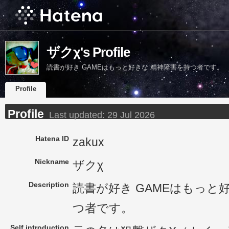
ザクχ's Profile
読書が好き GAMEはもっと好きな 精神障害を持つ者です。
Profile
Profile
Last updated:
29 Jul 2026
Hatena ID
zakux
Nickname
ザクχ
Description
読書が好き GAMEはもっと
つ者です。
Self introduction