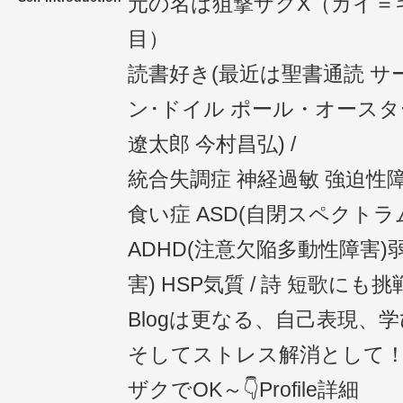
元の名は狙撃ザクΧ（カイ＝
目）
読書好き(最近は聖書通読 
ン･ドイル ポール・オースタ
遼太郎 今村昌弘) /
統合失調症 神経過敏 強迫性障
食い症 ASD(自閉スペクトラ
ADHD(注意欠陥多動性障害)弱
害) HSP気質 / 詩 短歌にも挑戦
Blogは更なる、自己表現、
そしてストレス解消として！ 
ザクでOK～👇Profile詳細