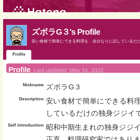
ズボラG３'s Profile
安い食材で簡単にできる料理を、自分なりに試しているだ
Profile
Profile
Last updated:
May 16, 2022
Nickname
ズボラG３
Description
安い食材で簡単にできる料
しているだけの独身ジジイ
Self introduction
昭和中期生まれの独身ジジ
正直、料理研究家ではあり