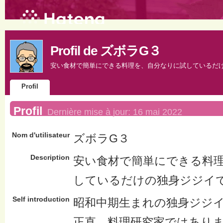
Profil de ズボラG３
安い食材で簡単にできる料理を、自分なりに試しているだ
Profil
Profil
Dernière mise à jour:
16 mai 2022
Nom d'utilisateur
ズボラG３
Description
安い食材で簡単にできる料
しているだけの独身ジジイ
Self introduction
昭和中期生まれの独身ジジ
正直、料理研究家ではあり