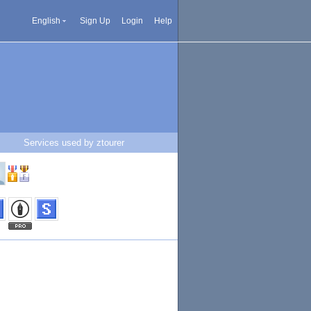
English
Sign Up
Login
Help
Services used by ztourer