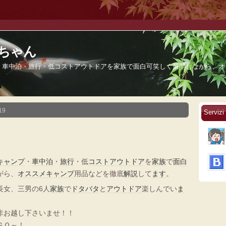
え～ちゃん
・車中泊・旅行・低コストアウトドアを家族で面白可笑しく展開しながら、オ
19
Serviz
キャンプ
・
車中泊
・
旅行
・低
コスト
アウトドア
を
家族
で
面白
がら、
オススメ
キャンプ
用品などを徹底
解説
して
ます
。
長女、三男の6人
家族
で
ドタバタ
と
アウトドア
楽しんでい
ま
非お越し下さいませ！！
ＧＯ～！