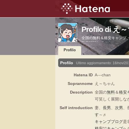
Profilo di 
全国の無料＆格安キャンプ
徹底解説してます。
Profilo
Profilo
Ultimo aggiornamento:
18/nov/20
Hatena ID
A---chan
Soprannome
え～ちゃん
Description
全国の
無料
＆
格安
可笑しく展開しな
Self introduction
妻、
長男
、
次男
、
す
～♬
キャンプ
ブログ
是
格安
^^
キャンプ
へ