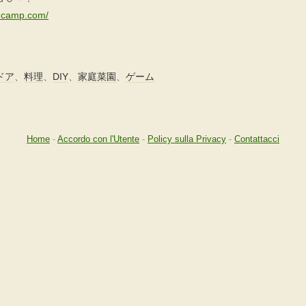
ancamp.com/
ドア
、
料理
、
DIY
、
家庭菜園
、
ゲーム
Home
-
Accordo con l'Utente
-
Policy sulla Privacy
-
Contattacci