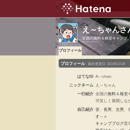
え～ちゃんさ
全国の無料＆格安キャンプ
徹底解説してます。
プロフィール
プロフィール
最終更新日:
2019/11/18
はてなID
A---chan
ニックネーム
え～ちゃん
一行紹介
全国の
無料
＆
格安
可笑しく展開しな
自己紹介
妻、
長男
、
次男
、
す
～♬
キャンプ
ブログ
是