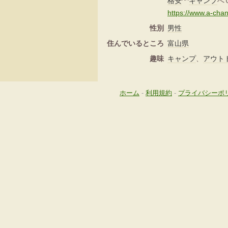
格安
^^
キャンプ
へ
https://www.a-ch
性別
男性
住んでいるところ
富山県
趣味
キャンプ
、
アウト
ホーム
-
利用規約
-
プライバシーポ