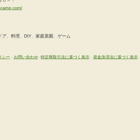
ＧＯ～！
ancamp.com/
ドア
、
料理
、
DIY
、
家庭菜園
、
ゲーム
リシー
-
お問い合わせ
-
特定商取引法に基づく表示
-
資金決済法に基づく表示