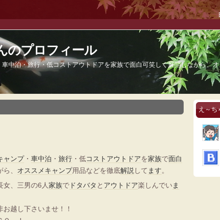
んのプロフィール
・車中泊・旅行・低コストアウトドアを家族で面白可笑しく展開しながら、オ
え～ち
キャンプ
・
車中泊
・
旅行
・低
コスト
アウトドア
を
家族
で
面白
がら、
オススメ
キャンプ
用品などを徹底
解説
して
ます
。
長女、三男の6人
家族
で
ドタバタ
と
アウトドア
楽しんでい
ま
非お越し下さいませ！！