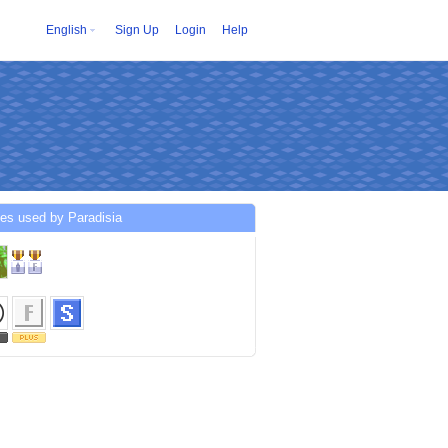
English
Sign Up
Login
Help
es used by Paradisia