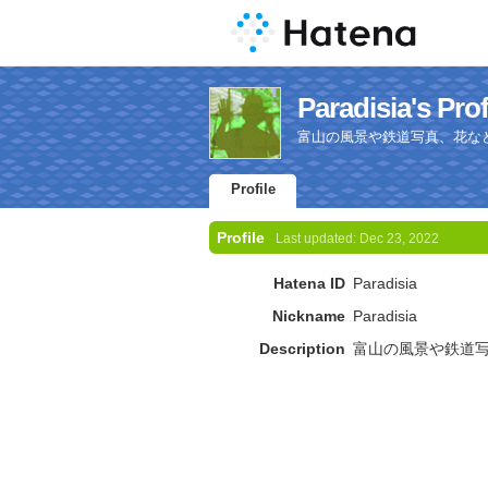
Paradisia's Prof
富山の風景や鉄道写真、花な
Profile
Profile
Last updated:
Dec 23, 2022
Hatena ID
Paradisia
Nickname
Paradisia
Description
富山の風景や鉄道