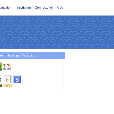
rançais
Inscription
Connecte-toi
Aide
es utilisés par Paradisia