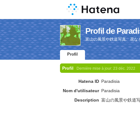
Profil de Paradi
富山の風景や鉄道写真、花な
Profil
Profil
Dernière mise à jour:
23 déc. 2022
Hatena ID
Paradisia
Nom d'utilisateur
Paradisia
Description
富山の風景や鉄道