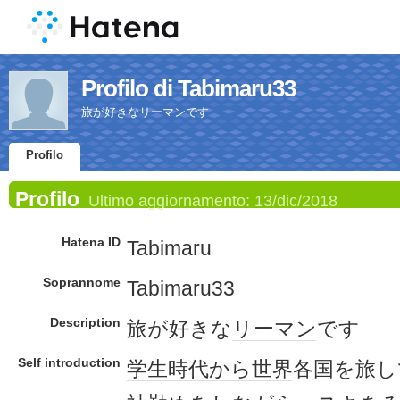
Profilo di Tabimaru33
旅が好きなリーマンです
Profilo
Profilo
Ultimo aggiornamento:
13/dic/2018
Hatena ID
Tabimaru
Soprannome
Tabimaru33
Description
旅が好きな
リーマン
です
Self introduction
学生時代
から
世界
各国を旅し