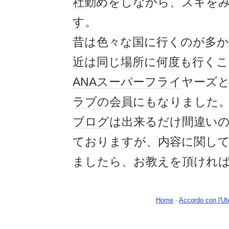
社
勤めをしながら、スキを
す
。
昔は色々な国に行くのが多
近
は同じ
場所
に何度も行くこ
ANA
スーパーフライ
ヤーズ
ラブ
の会員にもなりました
ブログ
は出来るだけ間違い
ており
ます
が、内容に関し
ましたら、お教えを頂けれ
Home
-
Accordo con l'Ut