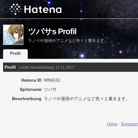
ツバサs Profil
ラノベや漫画やアニメなど色々と書きます。
Profil
Profil
Letzte Aktualisierung:
17.11.2017
Hatena ID
WING31
Spitzname
ツバサ
Beschreibung
ラノベ
や
漫画
や
アニメ
など色々と書き
ます
。
Home
-
Benutzer