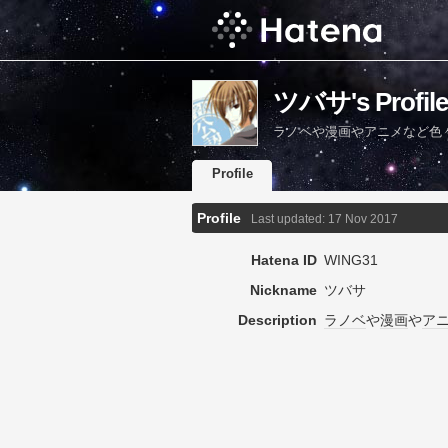
ツバサ's Profile
ラノベや漫画やアニメなど色
Profile
Profile
Last updated:
17 Nov 2017
Hatena ID
WING31
Nickname
ツバサ
Description
ラノベ
や
漫画
や
ア