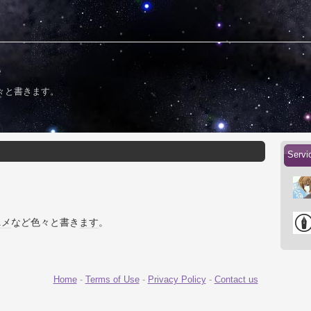
々と書きます。
Serv
ニメ
など色々と書き
ます
。
Home
-
Terms of Use
-
Privacy Policy
-
Contact us