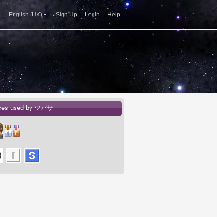
English (UK)
Sign Up
Login
Help
ices used by ツバサ