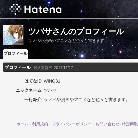
ツバサさんのプロフィール
ラノベや漫画やアニメなど色々と書きます。
プロフィール
プロフィール
最終更新日:
2017/11/17
はてなID
WING31
ニックネーム
ツバサ
一行紹介
ラノベ
や
漫画
や
アニメ
など色々と書き
ます
。
ホーム
-
利用規約
-
プライバシーポリシー
-
お問い合わせ
-
特定商取